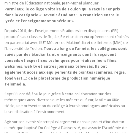
ministre de l’Éducation nationale, Jean-Michel Blanquer.
Parmi eux, le collège Voltaire de Toulon qui a reçu le 1er prix
dans la catégorie « Devenir étudiant : la transition entre le
lycée et l’enseignement supérieur ».
Depuis 2016, des Enseignements Pratiques Interdisciplinaires (EPI)
proposés aux classes de 3e, 4e, 5e et section européenne sont réalisés
en partenariat avec l’IUT Métiers du Multimédia et de l’Internet (MMI) de
l’Université de Toulon.
Tout au long de l’année, les collégiens sont
suivis par des étudiants et enseignants dont ils reçoivent
conseils et expertises techniques pour réaliser leurs films,
webzines, web tv et autres journaux télévisés. Ils ont
également accès aux équipements de pointes (caméras, régie,
fond vert…) de la plateforme de production numérique
Telomedia.
Sept EPI ont déjà vu le jour grâce à cette collaboration sur des
thématiques aussi diverses que les métiers du futur, la ville au XIXe
siècle, une présentation du collège à leurs homologues américains ou
la sensibilisation à l’environnement.
Agir sur son avenir s’inscrit plus largement dans un projet d’incubateur
numérique baptisé Du Collège à l’Université, qui associe l’Académie de