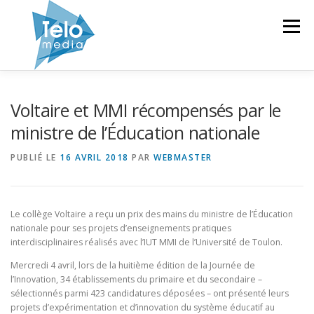
Aller
au
Menu
contenu
TELOMEDIA
EQUIPEMENTS
Voltaire et MMI récompensés par le
ministre de l’Éducation nationale
MISE À DISPOSITION
FORMATION
GALERIE
PUBLIÉ LE
16 AVRIL 2018
PAR
WEBMASTER
NEWS
CONTACT
Le collège Voltaire a reçu un prix des mains du ministre de l’Éducation
nationale pour ses projets d’enseignements pratiques
interdisciplinaires réalisés avec l’IUT MMI de l’Université de Toulon.
Mercredi 4 avril, lors de la huitième édition de la Journée de
l’Innovation, 34 établissements du primaire et du secondaire –
sélectionnés parmi 423 candidatures déposées – ont présenté leurs
projets d’expérimentation et d’innovation du système éducatif au