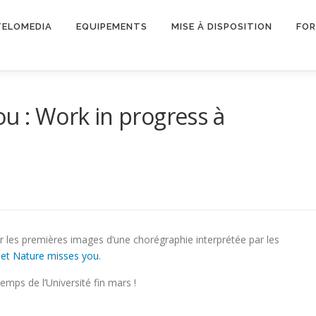
TELOMEDIA
EQUIPEMENTS
MISE À DISPOSITION
FO
ou : Work in progress à
ier les premières images d’une chorégraphie interprétée par les
jet Nature misses you
.
emps de l’Université fin mars !