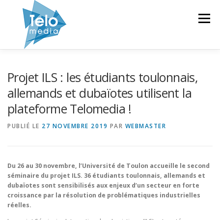
Aller
au
Menu
contenu
TELOMEDIA
EQUIPEMENTS
Projet ILS : les étudiants toulonnais,
allemands et dubaïotes utilisent la
plateforme Telomedia !
MISE À DISPOSITION
FORMATION
GALERIE
PUBLIÉ LE
27 NOVEMBRE 2019
PAR
WEBMASTER
NEWS
CONTACT
Du 26 au 30 novembre, l’Université de Toulon accueille le second
séminaire du projet ILS. 36 étudiants toulonnais, allemands et
dubaïotes sont sensibilisés aux enjeux d’un secteur en forte
croissance par la résolution de problématiques industrielles
réelles.