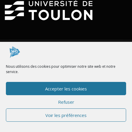
RESTEZ CONNECTÉ AVEC TELOMEDIA
Nous utilisons des cookies pour optimiser notre site web et notre
service.
Accepter les cookies
Refuser
Copyright © 2026 Telomedia
–
OnePress
thème par
Voir les préférences
FameThemes. Traduit par Wp Trads.