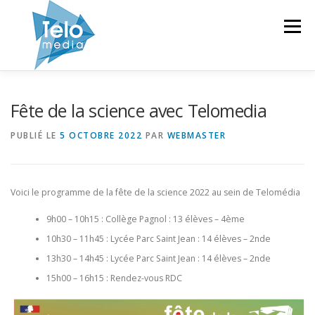
Aller
au
Menu
contenu
TELOMEDIA
EQUIPEMENTS
Fête de la science avec Telomedia
PUBLIÉ LE
5 OCTOBRE 2022
PAR
WEBMASTER
MISE À DISPOSITION
FORMATION
GALERIE
Voici le programme de la fête de la science 2022 au sein de Telomédia
NEWS
CONTACT
9h00 – 10h15 : Collège Pagnol : 13 élèves – 4ème
10h30 – 11h45 : Lycée Parc Saint Jean : 14 élèves – 2nde
13h30 – 14h45 : Lycée Parc Saint Jean : 14 élèves – 2nde
15h00 – 16h15 : Rendez-vous RDC